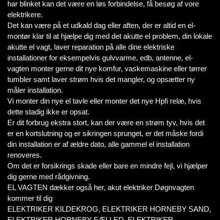
har blinket kan det være en løs forbindelse, få besøg af vore
elektrikere.
Det kan være på et udkald dag eller aften, der er altid en el-
montør klar til at hjælpe dig med det akutte el problem, din lokale
akutte el vagt, laver reparation på alle dine elektriske
installationer for eksempelvis gulvvarme, edb, antenne, el-
vagten monter gerne dit nye komfur, vaskemaskine eller tørrer
tumbler samt laver strøm hvis det mangler, og opsætter ny
måler installation.
Vi monter din nye el tavle eller monter det nye Hpfi relæ, hvis
dette stadig ikke er opsat.
Er dit forbrug ekstra stort, kan der være en strøm tyv, hvis det
er en kortslutning og er sikringen sprunget, er det måske fordi
din installation er af ældre dato, alle gammel el installation
renoveres.
Om det er forsikrings skade eller bare en mindre fejl, vi hjælper
dig gerne med rådgivning.
EL VAGTEN dækker også her, akut elektriker Døgnvagten
kommer til dig
ELEKTRIKER KILDEKROG, ELEKTRIKER HORNEBY SAND,
ELEKTRIKER HORNEBY FÆLLED, ELEKTRIKER