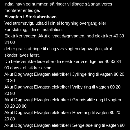
indtal navn og nummer, så ringer vi tilbage så snart vores
montører er ledige.
Elvagten i Storkøbenhavn
Ved strømsvigt. udfald i din el forsyning overgang eller
kortslutning, i din el Installation.
Elektriker vagten, Akut el vagt døgnvagten, nød elektriker 40 33
34 00
det er gratis at ringe til el og vvs vagten døgnvagten, akut
skader laves først.
Du behøver ikke lede efter din elektriker vi er lige her 40 33 34
00 dansk el, sikker elvagt.
Akut Døgnvagt Elvagten elektriker i Jyllinge ring til vagten 80 20
20 80
Akut Døgnvagt Elvagten elektriker i Valby ring til vagten 80 20
20 80
Akut Døgnvagt Elvagten elektriker i Grundsølille ring til vagten
80 20 20 80
Akut Døgnvagt Elvagten elektriker i Hove ring til vagten 80 20
20 80
Akut Døgnvagt Elvagten elektriker i Sengeløse ring til vagten 80